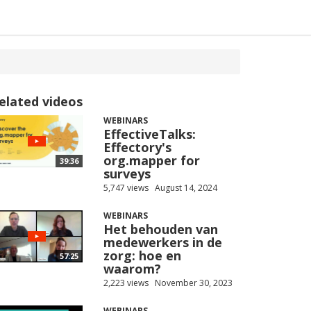
elated videos
WEBINARS
EffectiveTalks:
Effectory's
org.mapper for
39:36
surveys
5,747 views
August 14, 2024
WEBINARS
Het behouden van
medewerkers in de
zorg: hoe en
57:25
waarom?
2,223 views
November 30, 2023
WEBINARS