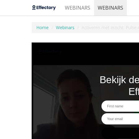
WEBINARS
WEBINARS
Home
Webinars
Activeren met inzicht: Puls