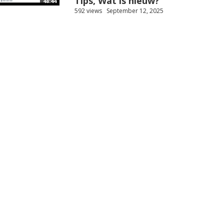
Tips, Wat is nieuw?
48:44
592 views
September 12, 2025