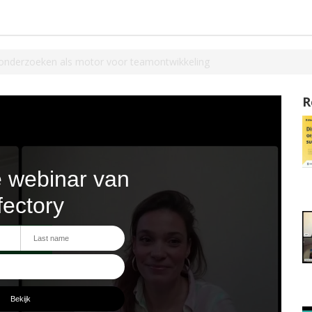
e-onderzoeken als motor voor teamontwikkeling
R