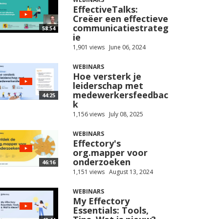
EffectiveTalks:
Creëer een effectieve
communicatiestrateg
58:54
ie
1,901 views
June 06, 2024
WEBINARS
Hoe versterk je
leiderschap met
medewerkersfeedbac
44:25
k
1,156 views
July 08, 2025
WEBINARS
Effectory's
org.mapper voor
onderzoeken
46:16
1,151 views
August 13, 2024
WEBINARS
My Effectory
Essentials: Tools,