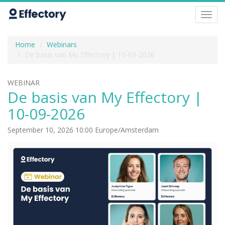
Toggl
navig
Home
Webinars
De basis van My Effectory | 10-09-2026
WEBINAR
De basis van My Effectory |
10-09-2026
September 10, 2026 10:00 Europe/Amsterdam