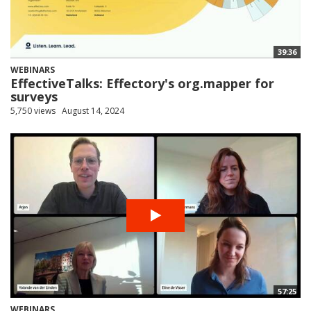
39:36
WEBINARS
EffectiveTalks: Effectory's org.mapper for
surveys
5,750 views
August 14, 2024
57:25
WEBINARS